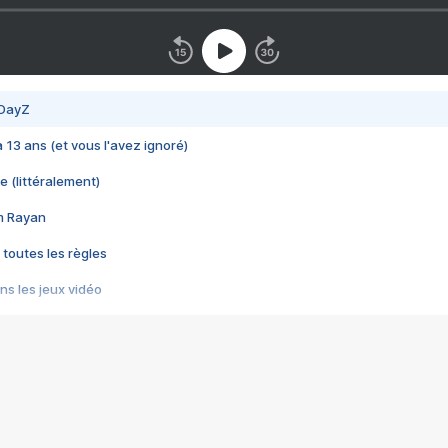
 DayZ
 a 13 ans (et vous l'avez ignoré)
e (littéralement)
im Rayan
 toutes les règles
s les jeux vidéo
us choquant de Rockstar ? - Le scandale BULLY
e plus moche de Steam
du RÊVE tourne au CAUCHEMAR
pendant 8 heures