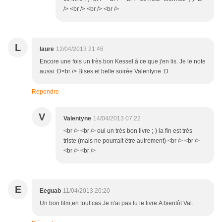
/> <br /> <br /> <br />
L
laure
12/04/2013 21:46
Encore une fois un très bon Kessel à ce que j'en lis. Je le note
aussi :D<br /> Bises et belle soirée Valentyne :D
Répondre
V
Valentyne
14/04/2013 07:22
<br /> <br /> oui un très bon livre ;-) la fin est très
triste (mais ne pourrait être autrement) <br /> <br />
<br /> <br />
E
Eeguab
11/04/2013 20:20
Un bon film,en tout cas.Je n'ai pas lu le livre.A bientôt Val.