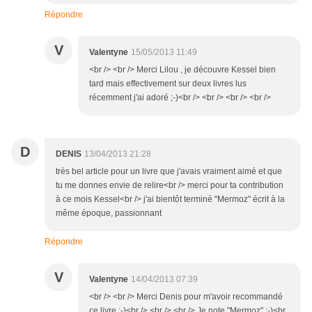
Répondre
V
Valentyne
15/05/2013 11:49
<br /> <br /> Merci Lilou , je découvre Kessel bien
tard mais effectivement sur deux livres lus
récemment j'ai adoré ;-)<br /> <br /> <br /> <br />
D
DENIS
13/04/2013 21:28
très bel article pour un livre que j'avais vraiment aimé et que
tu me donnes envie de relire<br /> merci pour ta contribution
à ce mois Kessel<br /> j'ai bientôt terminé "Mermoz" écrit à la
même époque, passionnant
Répondre
V
Valentyne
14/04/2013 07:39
<br /> <br /> Merci Denis pour m'avoir recommandé
ce livre ;-)<br /> <br /> <br /> Je note "Mermoz" ;-)<br