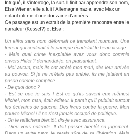
Intrigué, il s'interroge, la suit. Il finit par apprendre son nom,
Elsa Wiener, elle a fuit l'Allemagne nazie, avec Max un
enfant infirme d'une douzaine d'années.
Ce passage est un extrait de la première rencontre entre le
narrateur (Kessel?) et Elsa :
Un effroi sans nom déformait ce tremblant murmure. Une
terreur qui confinait à la panique écartelait le beau visage.
- Mais quel crime inexpiable avez vous donc commis
envers Hitler ? demandai-je, en plaisantant.
- Moi aucun, mais ils ont arrêté mon mari, dès leur arrivée
au pouvoir. Si je ne m'étais pas enfuie, ils me jetaient en
prison comme complice.
- De quoi donc ?
- Est ce que je sais ! Est ce qu'ils savent eux mêmes!
Michel, mon mari, était éditeur. Il paraît qu'il publiait surtout
les écrivains de gauche. Des livres contre la guerre. Mon
pauvre Michel ! Il ne s'est jamais occupé de politique.
- On le relâchera bientôt, dis-je avec assurance.
- Dieu vous entende. Il doit passer bientôt en jugement.
Dans un autre pays, je serais sûre de sa libération. Mais