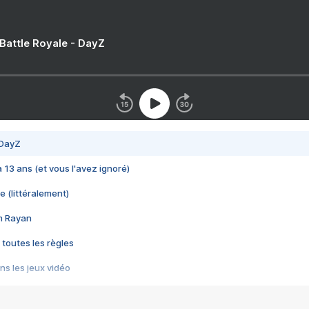
 Battle Royale - DayZ
 DayZ
 a 13 ans (et vous l'avez ignoré)
e (littéralement)
im Rayan
 toutes les règles
s les jeux vidéo
us choquant de Rockstar ? - Le scandale BULLY