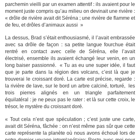
parchemin vieilli par un examen attentif : ils avaient pour le
moment juste compris qu’au milieu on devinait une rivière :
« drôle de rivière avait dit Séréna ; une rivière de flamme et
de feu, et drôles d’animaux aussi »
La dessus, Brad s’était enthousiasmé, il l’avait embrassée
avec sa drôle de façon : sa petite langue fourchue était
rentré en contact avec celle de Séréna, elle l’avait
électrisé, ensemble ils avaient échangé leur venin, en un
long baiser passionné. « Tu as eu une super idée, il faut
que je parte dans la région des volcans, c’est là que je
trouverai le croissant doré. La carte est précise, regarde :
la rivière de lave, sur le bord un arbre calciné, torturé, les
trois pierres alignés en un triangle parfaitement
équilatéral : je ne peux pas le rater : et là sur cette croix, le
trésor, le mystère du croissant doré.
« Tout cela n’est que spéculation ; c’est juste une carte,
avait dit Séréna, fâchée : on n’est même pas sûr que cette
carte représente la planète où nous avons échoué lors de
notre dernier voyage interplanétaire: Reste avec moi pour