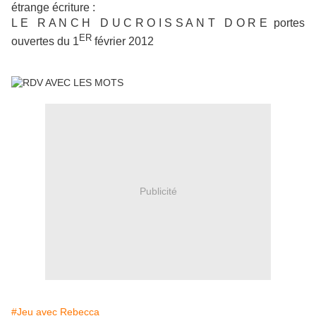
étrange écriture :
L E R A N C H D U C R O I S S A N T D O R E portes
ER
ouvertes du 1
février 2012
Publicité
#Jeu avec Rebecca