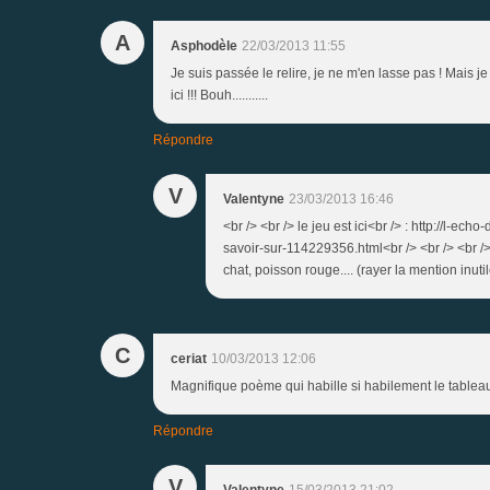
A
Asphodèle
22/03/2013 11:55
Je suis passée le relire, je ne m'en lasse pas ! Mais je 
ici !!! Bouh...........
Répondre
V
Valentyne
23/03/2013 16:46
<br /> <br /> le jeu est ici<br /> : http://l-e
savoir-sur-114229356.html<br /> <br /> <br /> 
chat, poisson rouge.... (rayer la mention inutil
C
ceriat
10/03/2013 12:06
Magnifique poème qui habille si habilement le tableau.
Répondre
V
Valentyne
15/03/2013 21:02