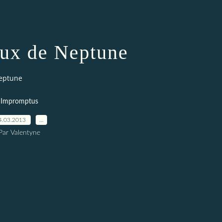
ux de Neptune
eptune
Impromptus
4.03.2013
…
Par Valentyne