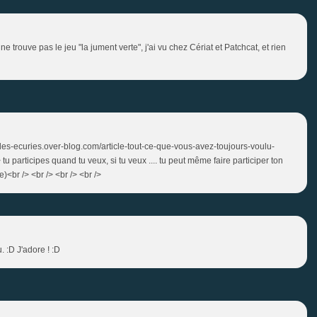
ne trouve pas le jeu "la jument verte", j'ai vu chez Cériat et Patchcat, et rien
cho-des-ecuries.over-blog.com/article-tout-ce-que-vous-avez-toujours-voulu-
tu participes quand tu veux, si tu veux .... tu peut même faire participer ton
e)<br /> <br /> <br /> <br />
 :D J'adore ! :D