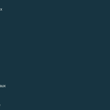
ux
aux
e