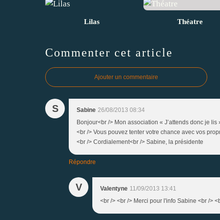
Lilas
Théatre
Commenter cet article
Ajouter un commentaire
S
Sabine
26/08/2013 08:34
Bonjour<br /> Mon association « J’attends donc je lis »
<br /> Vous pouvez tenter votre chance avec vos propres
<br /> Cordialement<br /> Sabine, la présidente
Répondre
V
Valentyne
11/09/2013 13:41
<br /> <br /> Merci pour l'info Sabine <br /> <br