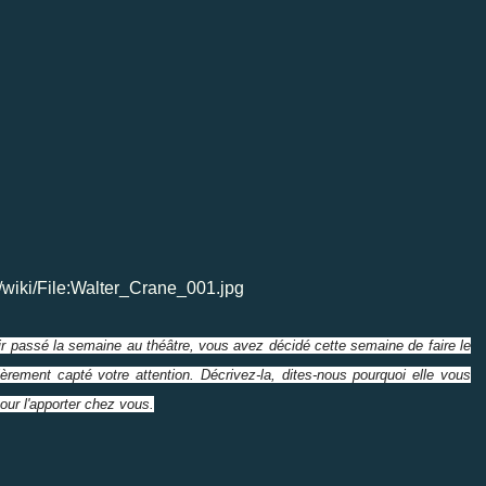
/wiki/File:Walter_Crane_001.jpg
oir passé la semaine au théâtre, vous avez décidé cette semaine de faire le
ièrement capté votre attention. Décrivez-la, dites-nous pourquoi elle vous
pour l'apporter chez vous.