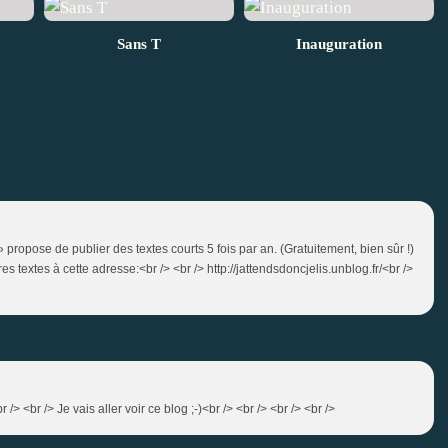
Sans T
Inauguration
 propose de publier des textes courts 5 fois par an. (Gratuitement, bien sûr !)
 textes à cette adresse:<br /> <br /> http://jattendsdoncjelis.unblog.fr/<br />
 /> <br /> Je vais aller voir ce blog ;-)<br /> <br /> <br /> <br />