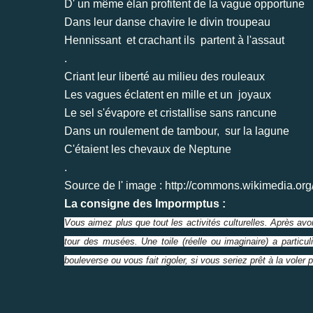
D' un même élan profitent de la vague opportune
Dans leur danse chavire le divin troupeau
Hennissant et crachant ils partent à l'assaut
.
Criant leur liberté au milieu des rouleaux
Les vagues éclatent en mille et un joyaux
Le sel s'évapore et cristallise sans rancune
Dans un roulement de tambour, sur la lagune
C'étaient les chevaux de Neptune
.
Source de l' image : http://commons.wikimedia.org
La consigne des Impormptus :
Vous aimez plus que tout les activités culturelles. Après av
tour des musées. Une toile (réelle ou imaginaire) a particul
bouleverse ou vous fait rigoler, si vous seriez prêt à la voler 